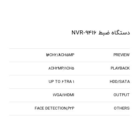
دستگاه ضبط NVR-9416
16
CH2/
8
CH5MP
PREVIEW
8CH2MP/1CH5
PLAYBACK
1 UP TO 6TRA
HDD/SATA
1VGA/1HDMI
OUTPUT
FACE DETECTION,P2P
OTHERS