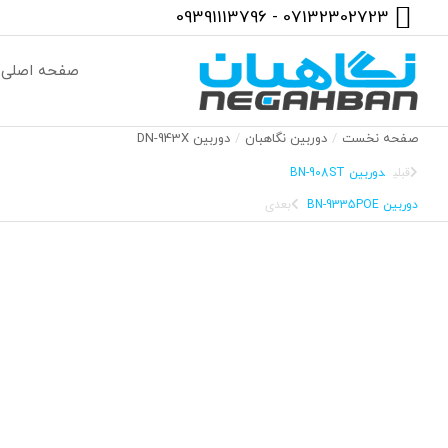
07132302723 - 09391113796
صفحه اصلی
صفحه نخست
دوربین نگاهبان
دوربین DN-943X
مکان شما:
قبلی
دوربین BN-908ST
بعدی
دوربین BN-9335POE