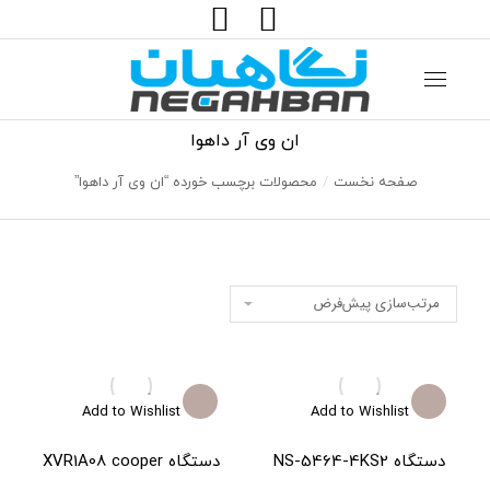
جستجو:
ان وی آر داهوا
صفحه نخست
محصولات برچسب خورده “ان وی آر داهوا”
مکان شما:
Add to Wishlist
Add to Wishlist
دستگاه NS-5464-4KS2
دستگاه XVR1A08 cooper