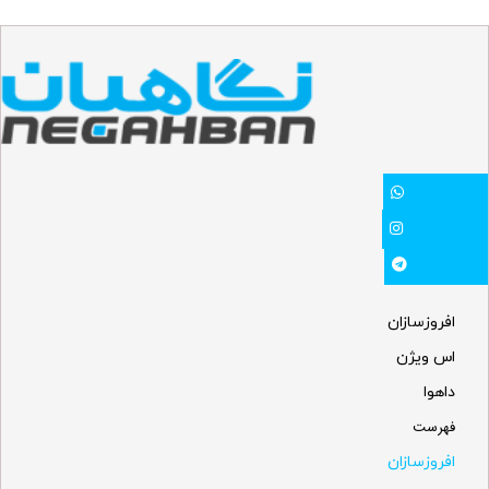
Whatsapp
Instagram
Telegram
افروزسازان
اس ویژن
داهوا
فهرست
افروزسازان